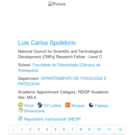
Luis Carlos Spolidorio
National Council for Scientific and Technological
Development (CNPq) Research Fellow - Level C
School:
Faculdade de Odontologia (Câmpus de
Araraquara)
Department:
DEPARTAMENTO DE FISIOLOGIA E
PATOLOGIA
Academic Appointment Category: RDIDP Academic
title: MS-6
Orcid
CV Lattes
Scopus
Fapesp
Dimensions
Repositório Institucional UNESP
«
1
2
3
4
5
6
7
8
9
10
11
12