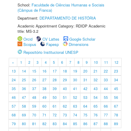
School:
Faculdade de Ciências Humanas e Sociais
(Câmpus de Franca)
Department:
DEPARTAMENTO DE HISTÓRIA
Academic Appointment Category: RDIDP Academic
title: MS-3.2
Orcid
CV Lattes
Google Scholar
Scopus
Fapesp
Dimensions
Repositório Institucional UNESP
«
1
2
3
4
5
6
7
8
9
10
11
12
13
14
15
16
17
18
19
20
21
22
23
24
25
26
27
28
29
30
31
32
33
34
35
36
37
38
39
40
41
42
43
44
45
46
47
48
49
50
51
52
53
54
55
56
57
58
59
60
61
62
63
64
65
66
67
68
69
70
71
72
73
74
75
76
77
78
79
80
81
82
83
84
85
86
87
88
89