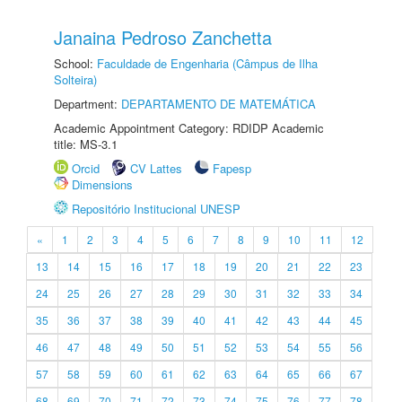
Janaina Pedroso Zanchetta
School:
Faculdade de Engenharia (Câmpus de Ilha
Solteira)
Department:
DEPARTAMENTO DE MATEMÁTICA
Academic Appointment Category: RDIDP Academic
title: MS-3.1
Orcid
CV Lattes
Fapesp
Dimensions
Repositório Institucional UNESP
«
1
2
3
4
5
6
7
8
9
10
11
12
13
14
15
16
17
18
19
20
21
22
23
24
25
26
27
28
29
30
31
32
33
34
35
36
37
38
39
40
41
42
43
44
45
46
47
48
49
50
51
52
53
54
55
56
57
58
59
60
61
62
63
64
65
66
67
68
69
70
71
72
73
74
75
76
77
78