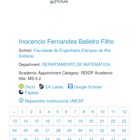
Inocencio Fernandes Balieiro Filho
School:
Faculdade de Engenharia (Câmpus de Ilha
Solteira)
Department:
DEPARTAMENTO DE MATEMÁTICA
Academic Appointment Category: RDIDP Academic
title: MS-5.2
Orcid
CV Lattes
Google Scholar
Fapesp
Repositório Institucional UNESP
«
1
2
3
4
5
6
7
8
9
10
11
12
13
14
15
16
17
18
19
20
21
22
23
24
25
26
27
28
29
30
31
32
33
34
35
36
37
38
39
40
41
42
43
44
45