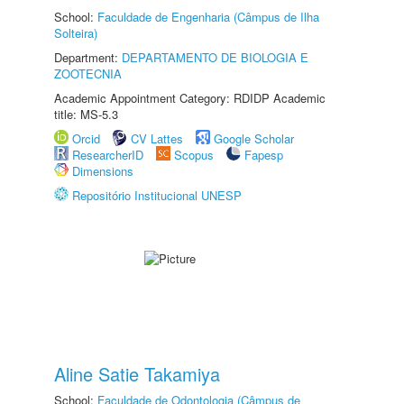
School:
Faculdade de Engenharia (Câmpus de Ilha
Solteira)
Department:
DEPARTAMENTO DE BIOLOGIA E
ZOOTECNIA
Academic Appointment Category: RDIDP Academic
title: MS-5.3
Orcid
CV Lattes
Google Scholar
ResearcherID
Scopus
Fapesp
Dimensions
Repositório Institucional UNESP
Aline Satie Takamiya
School:
Faculdade de Odontologia (Câmpus de