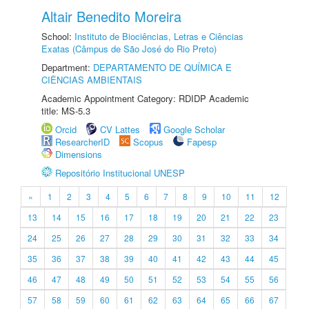
Altair Benedito Moreira
School:
Instituto de Biociências, Letras e Ciências
Exatas (Câmpus de São José do Rio Preto)
Department:
DEPARTAMENTO DE QUÍMICA E
CIÊNCIAS AMBIENTAIS
Academic Appointment Category: RDIDP Academic
title: MS-5.3
Orcid
CV Lattes
Google Scholar
ResearcherID
Scopus
Fapesp
Dimensions
Repositório Institucional UNESP
«
1
2
3
4
5
6
7
8
9
10
11
12
13
14
15
16
17
18
19
20
21
22
23
24
25
26
27
28
29
30
31
32
33
34
35
36
37
38
39
40
41
42
43
44
45
46
47
48
49
50
51
52
53
54
55
56
57
58
59
60
61
62
63
64
65
66
67