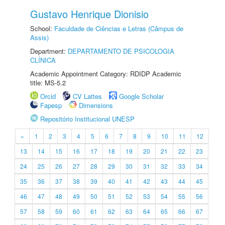
Gustavo Henrique Dionisio
School:
Faculdade de Ciências e Letras (Câmpus de
Assis)
Department:
DEPARTAMENTO DE PSICOLOGIA
CLÍNICA
Academic Appointment Category: RDIDP Academic
title: MS-5.2
Orcid
CV Lattes
Google Scholar
Fapesp
Dimensions
Repositório Institucional UNESP
«
1
2
3
4
5
6
7
8
9
10
11
12
13
14
15
16
17
18
19
20
21
22
23
24
25
26
27
28
29
30
31
32
33
34
35
36
37
38
39
40
41
42
43
44
45
46
47
48
49
50
51
52
53
54
55
56
57
58
59
60
61
62
63
64
65
66
67