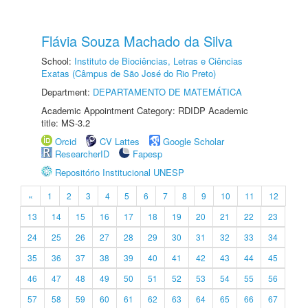
Flávia Souza Machado da Silva
School:
Instituto de Biociências, Letras e Ciências
Exatas (Câmpus de São José do Rio Preto)
Department:
DEPARTAMENTO DE MATEMÁTICA
Academic Appointment Category: RDIDP Academic
title: MS-3.2
Orcid
CV Lattes
Google Scholar
ResearcherID
Fapesp
Repositório Institucional UNESP
«
1
2
3
4
5
6
7
8
9
10
11
12
13
14
15
16
17
18
19
20
21
22
23
24
25
26
27
28
29
30
31
32
33
34
35
36
37
38
39
40
41
42
43
44
45
46
47
48
49
50
51
52
53
54
55
56
57
58
59
60
61
62
63
64
65
66
67