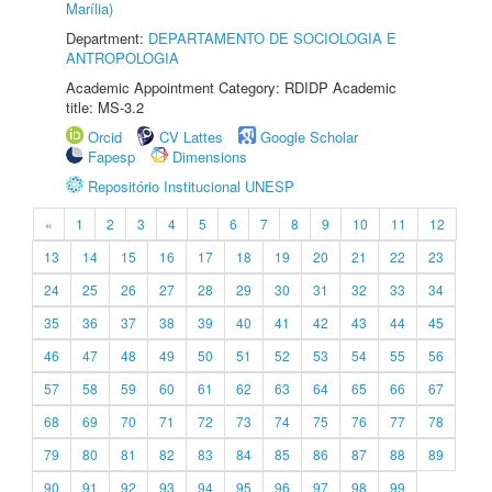
Marília)
Department:
DEPARTAMENTO DE SOCIOLOGIA E
ANTROPOLOGIA
Academic Appointment Category: RDIDP Academic
title: MS-3.2
Orcid
CV Lattes
Google Scholar
Fapesp
Dimensions
Repositório Institucional UNESP
«
1
2
3
4
5
6
7
8
9
10
11
12
13
14
15
16
17
18
19
20
21
22
23
24
25
26
27
28
29
30
31
32
33
34
35
36
37
38
39
40
41
42
43
44
45
46
47
48
49
50
51
52
53
54
55
56
57
58
59
60
61
62
63
64
65
66
67
68
69
70
71
72
73
74
75
76
77
78
79
80
81
82
83
84
85
86
87
88
89
90
91
92
93
94
95
96
97
98
99