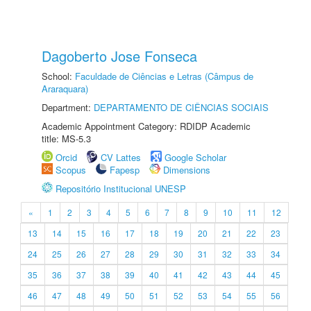
Dagoberto Jose Fonseca
School:
Faculdade de Ciências e Letras (Câmpus de
Araraquara)
Department:
DEPARTAMENTO DE CIÊNCIAS SOCIAIS
Academic Appointment Category: RDIDP Academic
title: MS-5.3
Orcid
CV Lattes
Google Scholar
Scopus
Fapesp
Dimensions
Repositório Institucional UNESP
«
1
2
3
4
5
6
7
8
9
10
11
12
13
14
15
16
17
18
19
20
21
22
23
24
25
26
27
28
29
30
31
32
33
34
35
36
37
38
39
40
41
42
43
44
45
46
47
48
49
50
51
52
53
54
55
56