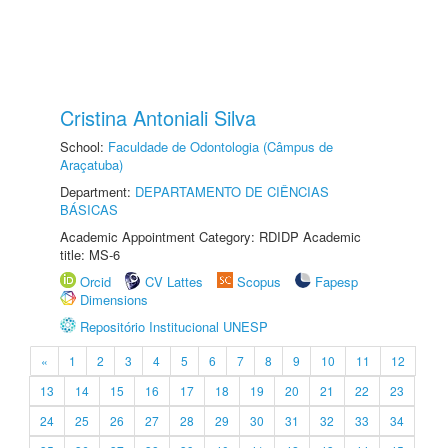
Cristina Antoniali Silva
School:
Faculdade de Odontologia (Câmpus de
Araçatuba)
Department:
DEPARTAMENTO DE CIÊNCIAS
BÁSICAS
Academic Appointment Category: RDIDP Academic
title: MS-6
Orcid
CV Lattes
Scopus
Fapesp
Dimensions
Repositório Institucional UNESP
«
1
2
3
4
5
6
7
8
9
10
11
12
13
14
15
16
17
18
19
20
21
22
23
24
25
26
27
28
29
30
31
32
33
34