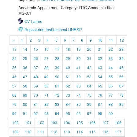
Academic Appointment Category: RTC Academic title:
MS-3.1
CV Lattes
Repositório Institucional UNESP
«
1
2
3
4
5
6
7
8
9
10
11
12
13
14
15
16
17
18
19
20
21
22
23
24
25
26
27
28
29
30
31
32
33
34
35
36
37
38
39
40
41
42
43
44
45
46
47
48
49
50
51
52
53
54
55
56
57
58
59
60
61
62
63
64
65
66
67
68
69
70
71
72
73
74
75
76
77
78
79
80
81
82
83
84
85
86
87
88
89
90
91
92
93
94
95
96
97
98
99
100
101
102
103
104
105
106
107
108
109
110
111
112
113
114
115
116
117