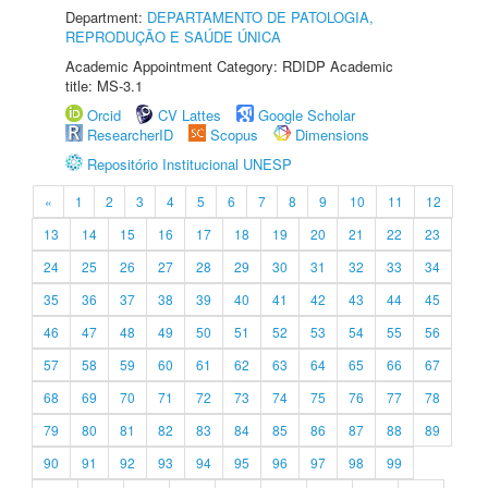
Department:
DEPARTAMENTO DE PATOLOGIA,
REPRODUÇÃO E SAÚDE ÚNICA
Academic Appointment Category: RDIDP Academic
title: MS-3.1
Orcid
CV Lattes
Google Scholar
ResearcherID
Scopus
Dimensions
Repositório Institucional UNESP
«
1
2
3
4
5
6
7
8
9
10
11
12
13
14
15
16
17
18
19
20
21
22
23
24
25
26
27
28
29
30
31
32
33
34
35
36
37
38
39
40
41
42
43
44
45
46
47
48
49
50
51
52
53
54
55
56
57
58
59
60
61
62
63
64
65
66
67
68
69
70
71
72
73
74
75
76
77
78
79
80
81
82
83
84
85
86
87
88
89
90
91
92
93
94
95
96
97
98
99