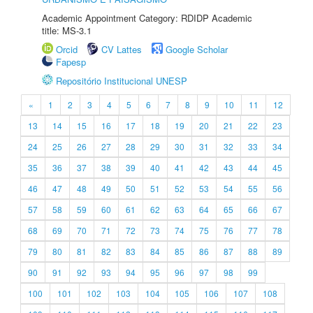
Academic Appointment Category: RDIDP Academic
title: MS-3.1
Orcid
CV Lattes
Google Scholar
Fapesp
Repositório Institucional UNESP
«
1
2
3
4
5
6
7
8
9
10
11
12
13
14
15
16
17
18
19
20
21
22
23
24
25
26
27
28
29
30
31
32
33
34
35
36
37
38
39
40
41
42
43
44
45
46
47
48
49
50
51
52
53
54
55
56
57
58
59
60
61
62
63
64
65
66
67
68
69
70
71
72
73
74
75
76
77
78
79
80
81
82
83
84
85
86
87
88
89
90
91
92
93
94
95
96
97
98
99
100
101
102
103
104
105
106
107
108