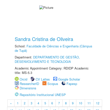
Sandra Cristina de Oliveira
School:
Faculdade de Ciências e Engenharia (Câmpus
de Tupã)
Department:
DEPARTAMENTO DE GESTÃO,
DESENVOLVIMENTO E TECNOLOGIA
Academic Appointment Category: RDIDP Academic
title: MS-5.3
Orcid
CV Lattes
Google Scholar
ResearcherID
Scopus
Fapesp
Dimensions
Repositório Institucional UNESP
«
1
2
3
4
5
6
7
8
9
10
11
12