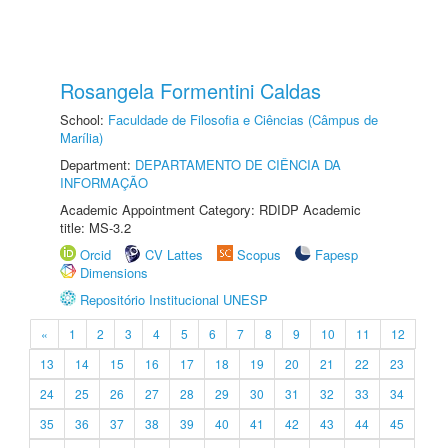
Rosangela Formentini Caldas
School:
Faculdade de Filosofia e Ciências (Câmpus de
Marília)
Department:
DEPARTAMENTO DE CIÊNCIA DA
INFORMAÇÃO
Academic Appointment Category: RDIDP Academic
title: MS-3.2
Orcid
CV Lattes
Scopus
Fapesp
Dimensions
Repositório Institucional UNESP
«
1
2
3
4
5
6
7
8
9
10
11
12
13
14
15
16
17
18
19
20
21
22
23
24
25
26
27
28
29
30
31
32
33
34
35
36
37
38
39
40
41
42
43
44
45