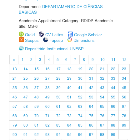
Department:
DEPARTAMENTO DE CIÊNCIAS
BÁSICAS
Academic Appointment Category: RDIDP Academic
title: MS-6
Orcid
CV Lattes
Google Scholar
Scopus
Fapesp
Dimensions
Repositório Institucional UNESP
«
1
2
3
4
5
6
7
8
9
10
11
12
13
14
15
16
17
18
19
20
21
22
23
24
25
26
27
28
29
30
31
32
33
34
35
36
37
38
39
40
41
42
43
44
45
46
47
48
49
50
51
52
53
54
55
56
57
58
59
60
61
62
63
64
65
66
67
68
69
70
71
72
73
74
75
76
77
78
79
80
81
82
83
84
85
86
87
88
89
90
91
92
93
94
95
96
97
98
99