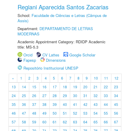
Regiani Aparecida Santos Zacarias
School:
Faculdade de Ciências e Letras (Câmpus de
Assis)
Department:
DEPARTAMENTO DE LETRAS
MODERNAS
Academic Appointment Category: RDIDP Academic
title: MS-5.3
Orcid
CV Lattes
Google Scholar
Fapesp
Dimensions
Repositório Institucional UNESP
«
1
2
3
4
5
6
7
8
9
10
11
12
13
14
15
16
17
18
19
20
21
22
23
24
25
26
27
28
29
30
31
32
33
34
35
36
37
38
39
40
41
42
43
44
45
46
47
48
49
50
51
52
53
54
55
56
57
58
59
60
61
62
63
64
65
66
67
68
69
70
71
72
73
74
75
76
77
78