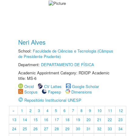
Neri Alves
School:
Faculdade de Ciências e Tecnologia (Câmpus
de Presidente Prudente)
Department:
DEPARTAMENTO DE FÍSICA
Academic Appointment Category: RDIDP Academic
title: MS-6
Orcid
CV Lattes
Google Scholar
Scopus
Fapesp
Dimensions
Repositório Institucional UNESP
«
1
2
3
4
5
6
7
8
9
10
11
12
13
14
15
16
17
18
19
20
21
22
23
24
25
26
27
28
29
30
31
32
33
34