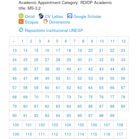
Academic Appointment Category: RDIDP Academic
title: MS-3.2
Orcid
CV Lattes
Google Scholar
Scopus
Dimensions
Repositório Institucional UNESP
«
1
2
3
4
5
6
7
8
9
10
11
12
13
14
15
16
17
18
19
20
21
22
23
24
25
26
27
28
29
30
31
32
33
34
35
36
37
38
39
40
41
42
43
44
45
46
47
48
49
50
51
52
53
54
55
56
57
58
59
60
61
62
63
64
65
66
67
68
69
70
71
72
73
74
75
76
77
78
79
80
81
82
83
84
85
86
87
88
89
90
91
92
93
94
95
96
97
98
99
100
101
102
103
104
105
106
107
108
109
110
111
112
113
114
115
116
117