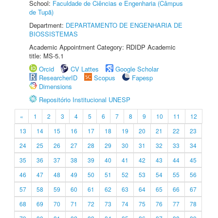
School:
Faculdade de Ciências e Engenharia (Câmpus
de Tupã)
Department:
DEPARTAMENTO DE ENGENHARIA DE
BIOSSISTEMAS
Academic Appointment Category: RDIDP Academic
title: MS-5.1
Orcid
CV Lattes
Google Scholar
ResearcherID
Scopus
Fapesp
Dimensions
Repositório Institucional UNESP
«
1
2
3
4
5
6
7
8
9
10
11
12
13
14
15
16
17
18
19
20
21
22
23
24
25
26
27
28
29
30
31
32
33
34
35
36
37
38
39
40
41
42
43
44
45
46
47
48
49
50
51
52
53
54
55
56
57
58
59
60
61
62
63
64
65
66
67
68
69
70
71
72
73
74
75
76
77
78