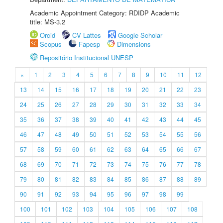
Academic Appointment Category: RDIDP Academic
title: MS-3.2
Orcid
CV Lattes
Google Scholar
Scopus
Fapesp
Dimensions
Repositório Institucional UNESP
«
1
2
3
4
5
6
7
8
9
10
11
12
13
14
15
16
17
18
19
20
21
22
23
24
25
26
27
28
29
30
31
32
33
34
35
36
37
38
39
40
41
42
43
44
45
46
47
48
49
50
51
52
53
54
55
56
57
58
59
60
61
62
63
64
65
66
67
68
69
70
71
72
73
74
75
76
77
78
79
80
81
82
83
84
85
86
87
88
89
90
91
92
93
94
95
96
97
98
99
100
101
102
103
104
105
106
107
108