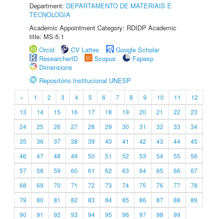
Department:
DEPARTAMENTO DE MATERIAIS E
TECNOLOGIA
Academic Appointment Category: RDIDP Academic
title: MS-5.1
Orcid
CV Lattes
Google Scholar
ResearcherID
Scopus
Fapesp
Dimensions
Repositório Institucional UNESP
«
1
2
3
4
5
6
7
8
9
10
11
12
13
14
15
16
17
18
19
20
21
22
23
24
25
26
27
28
29
30
31
32
33
34
35
36
37
38
39
40
41
42
43
44
45
46
47
48
49
50
51
52
53
54
55
56
57
58
59
60
61
62
63
64
65
66
67
68
69
70
71
72
73
74
75
76
77
78
79
80
81
82
83
84
85
86
87
88
89
90
91
92
93
94
95
96
97
98
99