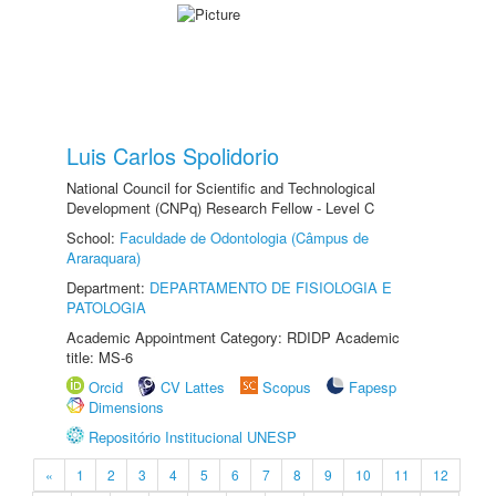
Luis Carlos Spolidorio
National Council for Scientific and Technological
Development (CNPq) Research Fellow - Level C
School:
Faculdade de Odontologia (Câmpus de
Araraquara)
Department:
DEPARTAMENTO DE FISIOLOGIA E
PATOLOGIA
Academic Appointment Category: RDIDP Academic
title: MS-6
Orcid
CV Lattes
Scopus
Fapesp
Dimensions
Repositório Institucional UNESP
«
1
2
3
4
5
6
7
8
9
10
11
12