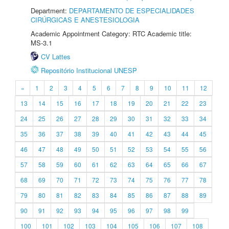
Department:
DEPARTAMENTO DE ESPECIALIDADES
CIRÚRGICAS E ANESTESIOLOGIA
Academic Appointment Category: RTC Academic title:
MS-3.1
CV Lattes
Repositório Institucional UNESP
«
1
2
3
4
5
6
7
8
9
10
11
12
13
14
15
16
17
18
19
20
21
22
23
24
25
26
27
28
29
30
31
32
33
34
35
36
37
38
39
40
41
42
43
44
45
46
47
48
49
50
51
52
53
54
55
56
57
58
59
60
61
62
63
64
65
66
67
68
69
70
71
72
73
74
75
76
77
78
79
80
81
82
83
84
85
86
87
88
89
90
91
92
93
94
95
96
97
98
99
100
101
102
103
104
105
106
107
108