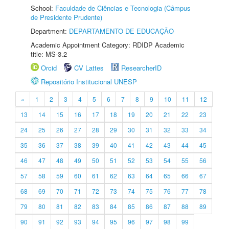
School:
Faculdade de Ciências e Tecnologia (Câmpus
de Presidente Prudente)
Department:
DEPARTAMENTO DE EDUCAÇÃO
Academic Appointment Category: RDIDP Academic
title: MS-3.2
Orcid
CV Lattes
ResearcherID
Repositório Institucional UNESP
«
1
2
3
4
5
6
7
8
9
10
11
12
13
14
15
16
17
18
19
20
21
22
23
24
25
26
27
28
29
30
31
32
33
34
35
36
37
38
39
40
41
42
43
44
45
46
47
48
49
50
51
52
53
54
55
56
57
58
59
60
61
62
63
64
65
66
67
68
69
70
71
72
73
74
75
76
77
78
79
80
81
82
83
84
85
86
87
88
89
90
91
92
93
94
95
96
97
98
99