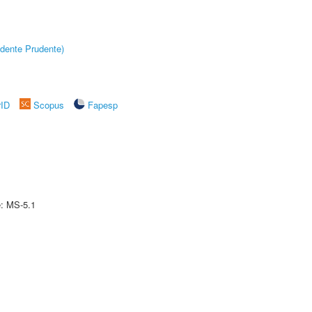
dente Prudente)
rID
Scopus
Fapesp
e: MS-5.1