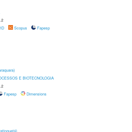
A
.2
rID
Scopus
Fapesp
raquara)
OCESSOS E BIOTECNOLOGIA
.2
Fapesp
Dimensions
atinguetá)