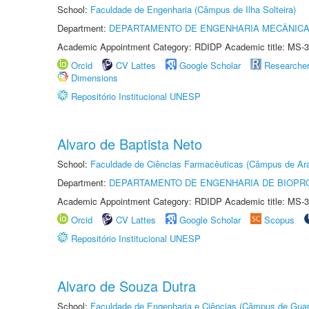
School:
Faculdade de Engenharia (Câmpus de Ilha Solteira)
Department:
DEPARTAMENTO DE ENGENHARIA MECÂNIC
Academic Appointment Category: RDIDP Academic title: MS-3
Orcid
CV Lattes
Google Scholar
Researche
Dimensions
Repositório Institucional UNESP
Alvaro de Baptista Neto
School:
Faculdade de Ciências Farmacêuticas (Câmpus de Ara
Department:
DEPARTAMENTO DE ENGENHARIA DE BIOPR
Academic Appointment Category: RDIDP Academic title: MS-3
Orcid
CV Lattes
Google Scholar
Scopus
Repositório Institucional UNESP
Alvaro de Souza Dutra
School:
Faculdade de Engenharia e Ciências (Câmpus de Guar