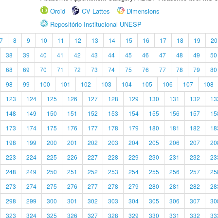
Orcid
CV Lattes
Dimensions
Repositório Institucional UNESP
7
8
9
10
11
12
13
14
15
16
17
18
19
20
38
39
40
41
42
43
44
45
46
47
48
49
50
68
69
70
71
72
73
74
75
76
77
78
79
80
98
99
100
101
102
103
104
105
106
107
108
123
124
125
126
127
128
129
130
131
132
13
148
149
150
151
152
153
154
155
156
157
15
173
174
175
176
177
178
179
180
181
182
18
198
199
200
201
202
203
204
205
206
207
20
223
224
225
226
227
228
229
230
231
232
23
248
249
250
251
252
253
254
255
256
257
25
273
274
275
276
277
278
279
280
281
282
28
298
299
300
301
302
303
304
305
306
307
30
323
324
325
326
327
328
329
330
331
332
33