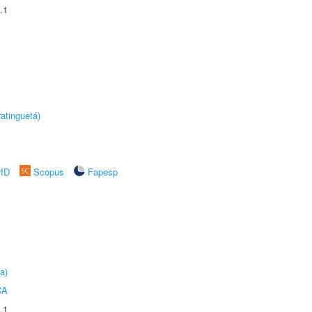
.1
atinguetá)
rID
Scopus
Fapesp
a)
CA
.1