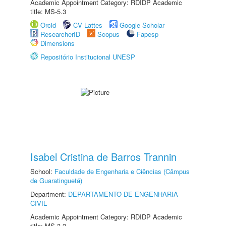
Academic Appointment Category: RDIDP Academic
title: MS-5.3
Orcid
CV Lattes
Google Scholar
ResearcherID
Scopus
Fapesp
Dimensions
Repositório Institucional UNESP
Isabel Cristina de Barros Trannin
School:
Faculdade de Engenharia e Ciências (Câmpus
de Guaratinguetá)
Department:
DEPARTAMENTO DE ENGENHARIA
CIVIL
Academic Appointment Category: RDIDP Academic
title: MS-3.2