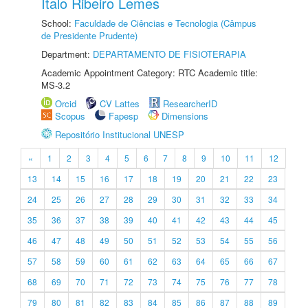
Ítalo Ribeiro Lemes
School:
Faculdade de Ciências e Tecnologia (Câmpus
de Presidente Prudente)
Department:
DEPARTAMENTO DE FISIOTERAPIA
Academic Appointment Category: RTC Academic title:
MS-3.2
Orcid
CV Lattes
ResearcherID
Scopus
Fapesp
Dimensions
Repositório Institucional UNESP
«
1
2
3
4
5
6
7
8
9
10
11
12
13
14
15
16
17
18
19
20
21
22
23
24
25
26
27
28
29
30
31
32
33
34
35
36
37
38
39
40
41
42
43
44
45
46
47
48
49
50
51
52
53
54
55
56
57
58
59
60
61
62
63
64
65
66
67
68
69
70
71
72
73
74
75
76
77
78
79
80
81
82
83
84
85
86
87
88
89