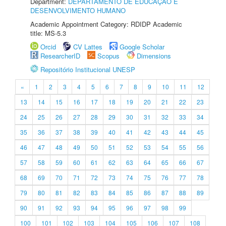
Department:
DEPARTAMENTO DE EDUCAÇÃO E
DESENVOLVIMENTO HUMANO
Academic Appointment Category: RDIDP Academic
title: MS-5.3
Orcid
CV Lattes
Google Scholar
ResearcherID
Scopus
Dimensions
Repositório Institucional UNESP
«
1
2
3
4
5
6
7
8
9
10
11
12
13
14
15
16
17
18
19
20
21
22
23
24
25
26
27
28
29
30
31
32
33
34
35
36
37
38
39
40
41
42
43
44
45
46
47
48
49
50
51
52
53
54
55
56
57
58
59
60
61
62
63
64
65
66
67
68
69
70
71
72
73
74
75
76
77
78
79
80
81
82
83
84
85
86
87
88
89
90
91
92
93
94
95
96
97
98
99
100
101
102
103
104
105
106
107
108