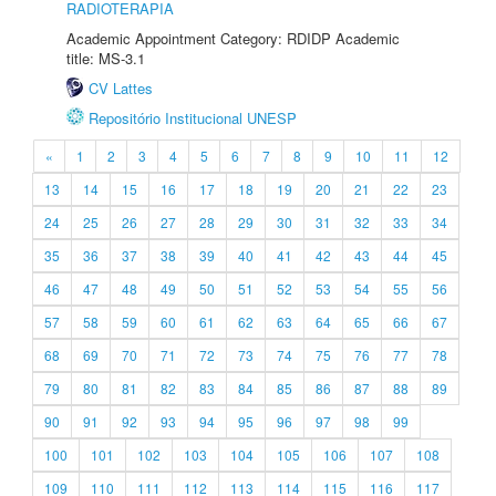
RADIOTERAPIA
Academic Appointment Category: RDIDP Academic
title: MS-3.1
CV Lattes
Repositório Institucional UNESP
«
1
2
3
4
5
6
7
8
9
10
11
12
13
14
15
16
17
18
19
20
21
22
23
24
25
26
27
28
29
30
31
32
33
34
35
36
37
38
39
40
41
42
43
44
45
46
47
48
49
50
51
52
53
54
55
56
57
58
59
60
61
62
63
64
65
66
67
68
69
70
71
72
73
74
75
76
77
78
79
80
81
82
83
84
85
86
87
88
89
90
91
92
93
94
95
96
97
98
99
100
101
102
103
104
105
106
107
108
109
110
111
112
113
114
115
116
117