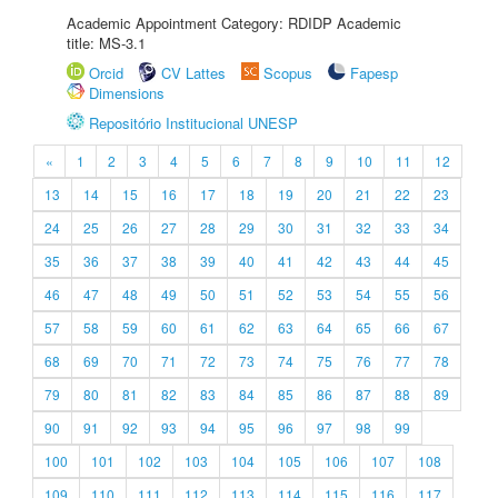
Academic Appointment Category: RDIDP Academic
title: MS-3.1
Orcid
CV Lattes
Scopus
Fapesp
Dimensions
Repositório Institucional UNESP
«
1
2
3
4
5
6
7
8
9
10
11
12
13
14
15
16
17
18
19
20
21
22
23
24
25
26
27
28
29
30
31
32
33
34
35
36
37
38
39
40
41
42
43
44
45
46
47
48
49
50
51
52
53
54
55
56
57
58
59
60
61
62
63
64
65
66
67
68
69
70
71
72
73
74
75
76
77
78
79
80
81
82
83
84
85
86
87
88
89
90
91
92
93
94
95
96
97
98
99
100
101
102
103
104
105
106
107
108
109
110
111
112
113
114
115
116
117