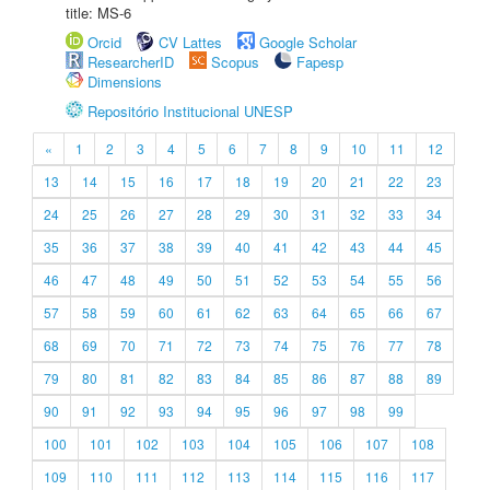
title: MS-6
Orcid
CV Lattes
Google Scholar
ResearcherID
Scopus
Fapesp
Dimensions
Repositório Institucional UNESP
«
1
2
3
4
5
6
7
8
9
10
11
12
13
14
15
16
17
18
19
20
21
22
23
24
25
26
27
28
29
30
31
32
33
34
35
36
37
38
39
40
41
42
43
44
45
46
47
48
49
50
51
52
53
54
55
56
57
58
59
60
61
62
63
64
65
66
67
68
69
70
71
72
73
74
75
76
77
78
79
80
81
82
83
84
85
86
87
88
89
90
91
92
93
94
95
96
97
98
99
100
101
102
103
104
105
106
107
108
109
110
111
112
113
114
115
116
117