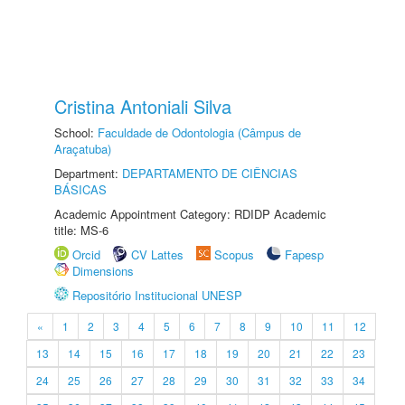
Cristina Antoniali Silva
School:
Faculdade de Odontologia (Câmpus de
Araçatuba)
Department:
DEPARTAMENTO DE CIÊNCIAS
BÁSICAS
Academic Appointment Category: RDIDP Academic
title: MS-6
Orcid
CV Lattes
Scopus
Fapesp
Dimensions
Repositório Institucional UNESP
«
1
2
3
4
5
6
7
8
9
10
11
12
13
14
15
16
17
18
19
20
21
22
23
24
25
26
27
28
29
30
31
32
33
34