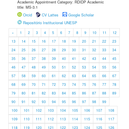
Academic Appointment Category: RDIDP Academic
title: MS-3.1
Orcid
CV Lattes
Google Scholar
Repositório Institucional UNESP
«
1
2
3
4
5
6
7
8
9
10
11
12
13
14
15
16
17
18
19
20
21
22
23
24
25
26
27
28
29
30
31
32
33
34
35
36
37
38
39
40
41
42
43
44
45
46
47
48
49
50
51
52
53
54
55
56
57
58
59
60
61
62
63
64
65
66
67
68
69
70
71
72
73
74
75
76
77
78
79
80
81
82
83
84
85
86
87
88
89
90
91
92
93
94
95
96
97
98
99
100
101
102
103
104
105
106
107
108
109
110
111
112
113
114
115
116
117
118
119
120
121
122
123
124
125
126