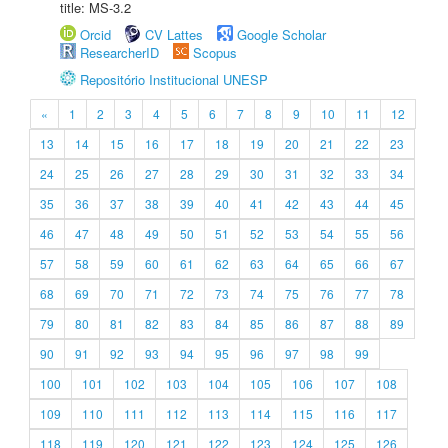
title: MS-3.2
Orcid
CV Lattes
Google Scholar
ResearcherID
Scopus
Repositório Institucional UNESP
«
1
2
3
4
5
6
7
8
9
10
11
12
13
14
15
16
17
18
19
20
21
22
23
24
25
26
27
28
29
30
31
32
33
34
35
36
37
38
39
40
41
42
43
44
45
46
47
48
49
50
51
52
53
54
55
56
57
58
59
60
61
62
63
64
65
66
67
68
69
70
71
72
73
74
75
76
77
78
79
80
81
82
83
84
85
86
87
88
89
90
91
92
93
94
95
96
97
98
99
100
101
102
103
104
105
106
107
108
109
110
111
112
113
114
115
116
117
118
119
120
121
122
123
124
125
126