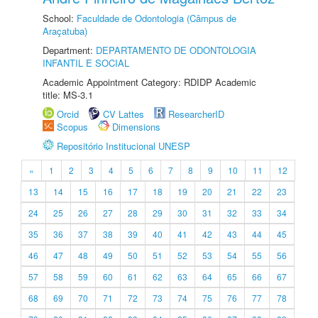
School:
Faculdade de Odontologia (Câmpus de
Araçatuba)
Department:
DEPARTAMENTO DE ODONTOLOGIA
INFANTIL E SOCIAL
Academic Appointment Category: RDIDP Academic
title: MS-3.1
Orcid
CV Lattes
ResearcherID
Scopus
Dimensions
Repositório Institucional UNESP
«
1
2
3
4
5
6
7
8
9
10
11
12
13
14
15
16
17
18
19
20
21
22
23
24
25
26
27
28
29
30
31
32
33
34
35
36
37
38
39
40
41
42
43
44
45
46
47
48
49
50
51
52
53
54
55
56
57
58
59
60
61
62
63
64
65
66
67
68
69
70
71
72
73
74
75
76
77
78