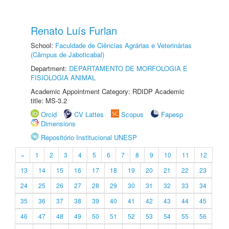
Renato Luís Furlan
School:
Faculdade de Ciências Agrárias e Veterinárias
(Câmpus de Jaboticabal)
Department:
DEPARTAMENTO DE MORFOLOGIA E
FISIOLOGIA ANIMAL
Academic Appointment Category: RDIDP Academic
title: MS-3.2
Orcid
CV Lattes
Scopus
Fapesp
Dimensions
Repositório Institucional UNESP
«
1
2
3
4
5
6
7
8
9
10
11
12
13
14
15
16
17
18
19
20
21
22
23
24
25
26
27
28
29
30
31
32
33
34
35
36
37
38
39
40
41
42
43
44
45
46
47
48
49
50
51
52
53
54
55
56