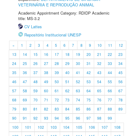
VETERINÁRIA E REPRODUÇÃO ANIMAL
Academic Appointment Category: RDIDP Academic
title: MS-3.2
CV Lattes
Repositório Institucional UNESP
«
1
2
3
4
5
6
7
8
9
10
11
12
13
14
15
16
17
18
19
20
21
22
23
24
25
26
27
28
29
30
31
32
33
34
35
36
37
38
39
40
41
42
43
44
45
46
47
48
49
50
51
52
53
54
55
56
57
58
59
60
61
62
63
64
65
66
67
68
69
70
71
72
73
74
75
76
77
78
79
80
81
82
83
84
85
86
87
88
89
90
91
92
93
94
95
96
97
98
99
100
101
102
103
104
105
106
107
108