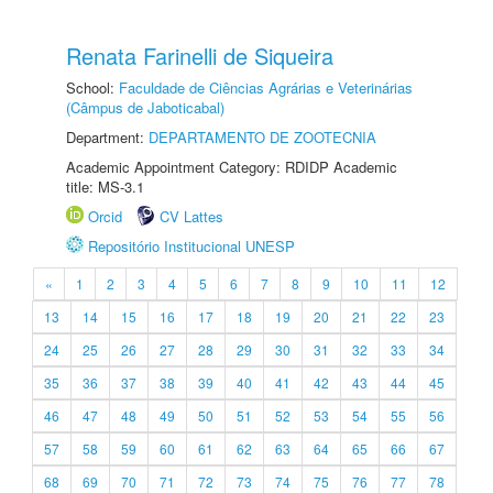
Renata Farinelli de Siqueira
School:
Faculdade de Ciências Agrárias e Veterinárias
(Câmpus de Jaboticabal)
Department:
DEPARTAMENTO DE ZOOTECNIA
Academic Appointment Category: RDIDP Academic
title: MS-3.1
Orcid
CV Lattes
Repositório Institucional UNESP
«
1
2
3
4
5
6
7
8
9
10
11
12
13
14
15
16
17
18
19
20
21
22
23
24
25
26
27
28
29
30
31
32
33
34
35
36
37
38
39
40
41
42
43
44
45
46
47
48
49
50
51
52
53
54
55
56
57
58
59
60
61
62
63
64
65
66
67
68
69
70
71
72
73
74
75
76
77
78