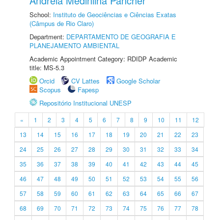
Andreia Medinilha Pancher
School:
Instituto de Geociências e Ciências Exatas
(Câmpus de Rio Claro)
Department:
DEPARTAMENTO DE GEOGRAFIA E
PLANEJAMENTO AMBIENTAL
Academic Appointment Category: RDIDP Academic
title: MS-5.3
Orcid
CV Lattes
Google Scholar
Scopus
Fapesp
Repositório Institucional UNESP
«
1
2
3
4
5
6
7
8
9
10
11
12
13
14
15
16
17
18
19
20
21
22
23
24
25
26
27
28
29
30
31
32
33
34
35
36
37
38
39
40
41
42
43
44
45
46
47
48
49
50
51
52
53
54
55
56
57
58
59
60
61
62
63
64
65
66
67
68
69
70
71
72
73
74
75
76
77
78