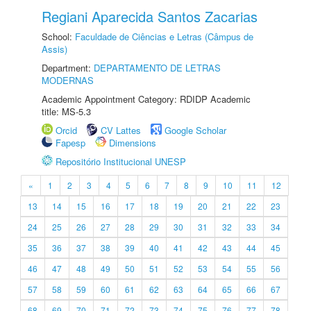
Regiani Aparecida Santos Zacarias
School:
Faculdade de Ciências e Letras (Câmpus de
Assis)
Department:
DEPARTAMENTO DE LETRAS
MODERNAS
Academic Appointment Category: RDIDP Academic
title: MS-5.3
Orcid
CV Lattes
Google Scholar
Fapesp
Dimensions
Repositório Institucional UNESP
«
1
2
3
4
5
6
7
8
9
10
11
12
13
14
15
16
17
18
19
20
21
22
23
24
25
26
27
28
29
30
31
32
33
34
35
36
37
38
39
40
41
42
43
44
45
46
47
48
49
50
51
52
53
54
55
56
57
58
59
60
61
62
63
64
65
66
67
68
69
70
71
72
73
74
75
76
77
78