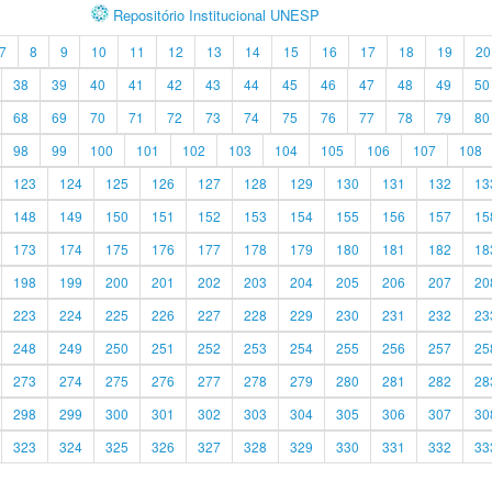
Repositório Institucional UNESP
7
8
9
10
11
12
13
14
15
16
17
18
19
20
38
39
40
41
42
43
44
45
46
47
48
49
50
68
69
70
71
72
73
74
75
76
77
78
79
80
98
99
100
101
102
103
104
105
106
107
108
123
124
125
126
127
128
129
130
131
132
13
148
149
150
151
152
153
154
155
156
157
15
173
174
175
176
177
178
179
180
181
182
18
198
199
200
201
202
203
204
205
206
207
20
223
224
225
226
227
228
229
230
231
232
23
248
249
250
251
252
253
254
255
256
257
25
273
274
275
276
277
278
279
280
281
282
28
298
299
300
301
302
303
304
305
306
307
30
323
324
325
326
327
328
329
330
331
332
33