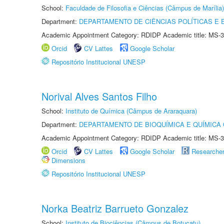
School:
Faculdade de Filosofia e Ciências (Câmpus de Marília)
Department:
DEPARTAMENTO DE CIÊNCIAS POLÍTICAS E
Academic Appointment Category: RDIDP Academic title: MS-3
Orcid
CV Lattes
Google Scholar
Repositório Institucional UNESP
Norival Alves Santos Filho
School:
Instituto de Química (Câmpus de Araraquara)
Department:
DEPARTAMENTO DE BIOQUÍMICA E QUÍMICA
Academic Appointment Category: RDIDP Academic title: MS-3
Orcid
CV Lattes
Google Scholar
Researche
Dimensions
Repositório Institucional UNESP
Norka Beatriz Barrueto Gonzalez
School:
Instituto de Biociências (Câmpus de Botucatu)