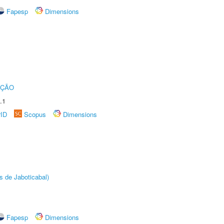
Fapesp
Dimensions
UÇÃO
.1
rID
Scopus
Dimensions
s de Jaboticabal)
Fapesp
Dimensions