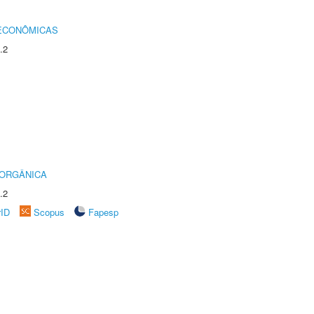
 ECONÔMICAS
.2
 ORGÂNICA
.2
rID
Scopus
Fapesp