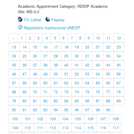
Academic Appointment Category: RDIDP Academic
title: MS-3.2
CV Lattes
Fapesp
Repositório Institucional UNESP
«
1
2
3
4
5
6
7
8
9
10
11
12
13
14
15
16
17
18
19
20
21
22
23
24
25
26
27
28
29
30
31
32
33
34
35
36
37
38
39
40
41
42
43
44
45
46
47
48
49
50
51
52
53
54
55
56
57
58
59
60
61
62
63
64
65
66
67
68
69
70
71
72
73
74
75
76
77
78
79
80
81
82
83
84
85
86
87
88
89
90
91
92
93
94
95
96
97
98
99
100
101
102
103
104
105
106
107
108
109
110
111
112
113
114
115
116
117