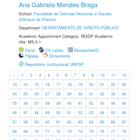
Ana Gabriela Mendes Braga
School:
Faculdade de Ciências Humanas e Sociais
(Câmpus de Franca)
Department:
DEPARTAMENTO DE DIREITO PÚBLICO
Academic Appointment Category: RDIDP Academic
title: MS-5.1
Orcid
CV Lattes
ResearcherID
Fapesp
Dimensions
Repositório Institucional UNESP
«
1
2
3
4
5
6
7
8
9
10
11
12
13
14
15
16
17
18
19
20
21
22
23
24
25
26
27
28
29
30
31
32
33
34
35
36
37
38
39
40
41
42
43
44
45
46
47
48
49
50
51
52
53
54
55
56
57
58
59
60
61
62
63
64
65
66
67
68
69
70
71
72
73
74
75
76
77
78