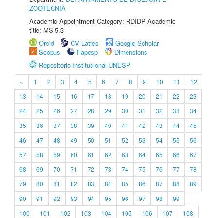
ZOOTECNIA
Academic Appointment Category: RDIDP Academic
title: MS-5.3
Orcid
CV Lattes
Google Scholar
Scopus
Fapesp
Dimensions
Repositório Institucional UNESP
«
1
2
3
4
5
6
7
8
9
10
11
12
13
14
15
16
17
18
19
20
21
22
23
24
25
26
27
28
29
30
31
32
33
34
35
36
37
38
39
40
41
42
43
44
45
46
47
48
49
50
51
52
53
54
55
56
57
58
59
60
61
62
63
64
65
66
67
68
69
70
71
72
73
74
75
76
77
78
79
80
81
82
83
84
85
86
87
88
89
90
91
92
93
94
95
96
97
98
99
100
101
102
103
104
105
106
107
108