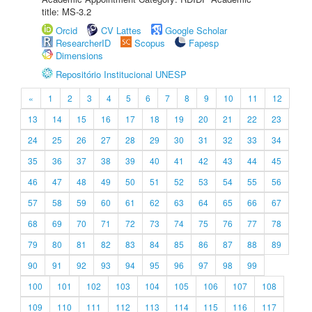
title: MS-3.2
Orcid
CV Lattes
Google Scholar
ResearcherID
Scopus
Fapesp
Dimensions
Repositório Institucional UNESP
«
1
2
3
4
5
6
7
8
9
10
11
12
13
14
15
16
17
18
19
20
21
22
23
24
25
26
27
28
29
30
31
32
33
34
35
36
37
38
39
40
41
42
43
44
45
46
47
48
49
50
51
52
53
54
55
56
57
58
59
60
61
62
63
64
65
66
67
68
69
70
71
72
73
74
75
76
77
78
79
80
81
82
83
84
85
86
87
88
89
90
91
92
93
94
95
96
97
98
99
100
101
102
103
104
105
106
107
108
109
110
111
112
113
114
115
116
117