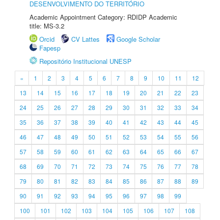
DESENVOLVIMENTO DO TERRITÓRIO
Academic Appointment Category: RDIDP Academic
title: MS-3.2
Orcid
CV Lattes
Google Scholar
Fapesp
Repositório Institucional UNESP
«
1
2
3
4
5
6
7
8
9
10
11
12
13
14
15
16
17
18
19
20
21
22
23
24
25
26
27
28
29
30
31
32
33
34
35
36
37
38
39
40
41
42
43
44
45
46
47
48
49
50
51
52
53
54
55
56
57
58
59
60
61
62
63
64
65
66
67
68
69
70
71
72
73
74
75
76
77
78
79
80
81
82
83
84
85
86
87
88
89
90
91
92
93
94
95
96
97
98
99
100
101
102
103
104
105
106
107
108