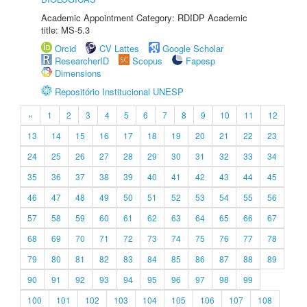
Academic Appointment Category: RDIDP Academic
title: MS-5.3
Orcid
CV Lattes
Google Scholar
ResearcherID
Scopus
Fapesp
Dimensions
Repositório Institucional UNESP
«
1
2
3
4
5
6
7
8
9
10
11
12
13
14
15
16
17
18
19
20
21
22
23
24
25
26
27
28
29
30
31
32
33
34
35
36
37
38
39
40
41
42
43
44
45
46
47
48
49
50
51
52
53
54
55
56
57
58
59
60
61
62
63
64
65
66
67
68
69
70
71
72
73
74
75
76
77
78
79
80
81
82
83
84
85
86
87
88
89
90
91
92
93
94
95
96
97
98
99
100
101
102
103
104
105
106
107
108