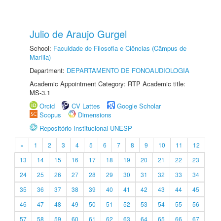
Julio de Araujo Gurgel
School:
Faculdade de Filosofia e Ciências (Câmpus de
Marília)
Department:
DEPARTAMENTO DE FONOAUDIOLOGIA
Academic Appointment Category: RTP Academic title:
MS-3.1
Orcid
CV Lattes
Google Scholar
Scopus
Dimensions
Repositório Institucional UNESP
«
1
2
3
4
5
6
7
8
9
10
11
12
13
14
15
16
17
18
19
20
21
22
23
24
25
26
27
28
29
30
31
32
33
34
35
36
37
38
39
40
41
42
43
44
45
46
47
48
49
50
51
52
53
54
55
56
57
58
59
60
61
62
63
64
65
66
67