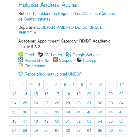
Heloisa Andrea Acciari
School:
Faculdade de Engenharia e Ciências (Câmpus
de Guaratinguetá)
Department:
DEPARTAMENTO DE QUÍMICA E
ENERGIA
Academic Appointment Category: RDIDP Academic
title: MS-3.2
Orcid
CV Lattes
Google Scholar
ResearcherID
Scopus
Fapesp
Dimensions
Repositório Institucional UNESP
«
1
2
3
4
5
6
7
8
9
10
11
12
13
14
15
16
17
18
19
20
21
22
23
24
25
26
27
28
29
30
31
32
33
34
35
36
37
38
39
40
41
42
43
44
45
46
47
48
49
50
51
52
53
54
55
56
57
58
59
60
61
62
63
64
65
66
67