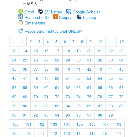
title: MS-6
Orcid
CV Lattes
Google Scholar
ResearcherID
Scopus
Fapesp
Dimensions
Repositório Institucional UNESP
«
1
2
3
4
5
6
7
8
9
10
11
12
13
14
15
16
17
18
19
20
21
22
23
24
25
26
27
28
29
30
31
32
33
34
35
36
37
38
39
40
41
42
43
44
45
46
47
48
49
50
51
52
53
54
55
56
57
58
59
60
61
62
63
64
65
66
67
68
69
70
71
72
73
74
75
76
77
78
79
80
81
82
83
84
85
86
87
88
89
90
91
92
93
94
95
96
97
98
99
100
101
102
103
104
105
106
107
108
109
110
111
112
113
114
115
116
117